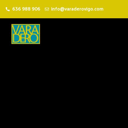
636 988 906
info@varaderovigo.com