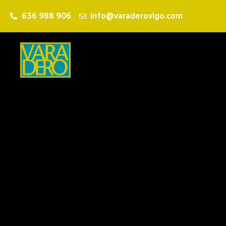
636 988 906
info@varaderovigo.com