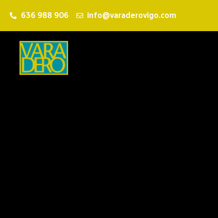
636 988 906
info@varaderovigo.com